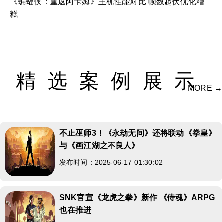
《蝙蝠侠：重返阿卡姆》主机性能对比 帧数起伏优化糟
糕
精选案例展示
MORE →
不止巫师3！《永劫无间》还将联动《拳皇》
与《画江湖之不良人》
发布时间：2025-06-17 01:30:02
SNK官宣《龙虎之拳》新作 《侍魂》ARPG
也在推进