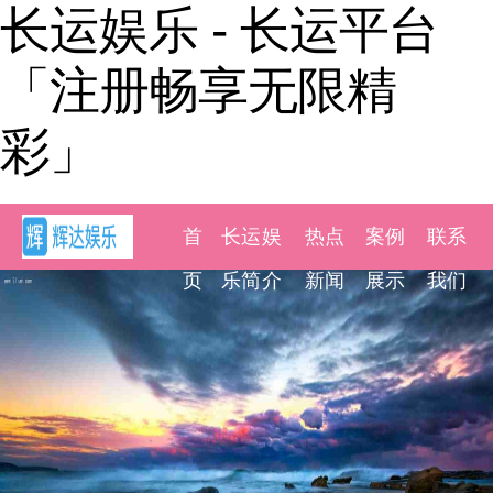
长运娱乐 - 长运平台
「注册畅享无限精
彩」
首
长运娱
热点
案例
联系
页
乐简介
新闻
展示
我们