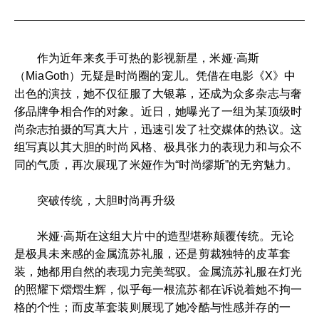
作为近年来炙手可热的影视新星，米娅·高斯
（MiaGoth）无疑是时尚圈的宠儿。凭借在电影《X》中
出色的演技，她不仅征服了大银幕，还成为众多杂志与奢
侈品牌争相合作的对象。近日，她曝光了一组为某顶级时
尚杂志拍摄的写真大片，迅速引发了社交媒体的热议。这
组写真以其大胆的时尚风格、极具张力的表现力和与众不
同的气质，再次展现了米娅作为“时尚缪斯”的无穷魅力。
突破传统，大胆时尚再升级
米娅·高斯在这组大片中的造型堪称颠覆传统。无论
是极具未来感的金属流苏礼服，还是剪裁独特的皮革套
装，她都用自然的表现力完美驾驭。金属流苏礼服在灯光
的照耀下熠熠生辉，似乎每一根流苏都在诉说着她不拘一
格的个性；而皮革套装则展现了她冷酷与性感并存的一